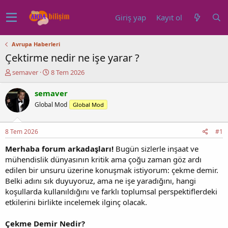
Giriş yap
Kayıt ol
Avrupa Haberleri
Çektirme nedir ne işe yarar ?
K
B
semaver
8 Tem 2026
o
a
n
ş
semaver
u
l
Global Mod
Global Mod
y
a
u
n
b
g
8 Tem 2026
#1
a
ı
ş
ç
Merhaba forum arkadaşları!
Bugün sizlerle inşaat ve
l
t
mühendislik dünyasının kritik ama çoğu zaman göz ardı
a
a
edilen bir unsuru üzerine konuşmak istiyorum: çekme demir.
t
r
Belki adını sık duyuyoruz, ama ne işe yaradığını, hangi
a
i
koşullarda kullanıldığını ve farklı toplumsal perspektiflerdeki
n
h
i
etkilerini birlikte incelemek ilginç olacak.
Çekme Demir Nedir?