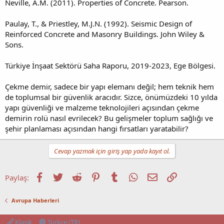
Neville, A.M. (2011). Properties of Concrete. Pearson.
Paulay, T., & Priestley, M.J.N. (1992). Seismic Design of
Reinforced Concrete and Masonry Buildings. John Wiley &
Sons.
Türkiye İnşaat Sektörü Saha Raporu, 2019-2023, Ege Bölgesi.
Çekme demir, sadece bir yapı elemanı değil; hem teknik hem
de toplumsal bir güvenlik aracıdır. Sizce, önümüzdeki 10 yılda
yapı güvenliği ve malzeme teknolojileri açısından çekme
demirin rolü nasıl evrilecek? Bu gelişmeler toplum sağlığı ve
şehir planlaması açısından hangi fırsatları yaratabilir?
Cevap yazmak için giriş yap yada kayıt ol.
Facebook
Twitter
Reddit
Pinterest
Tumblr
WhatsApp
E-posta
Link
Paylaş:
Avrupa Haberleri
Klasik
Türkçe (TR)