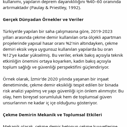
kullanımı, yapıların deprem dayanıklılığını %40–60 oranında
artırmaktadır (Paulay & Priestley, 1992).
Gerçek Dünyadan Örnekler ve Veriler
Türkiye’de yapılan bir saha çalışmasına göre, 2019-2023
yılları arasında çekme demir kullanılan orta ölçekli apartman
projelerinde yapısal hasar oranı %2’nin altındayken, çekme
demiri eksik veya uygunsuz kullanılan yapılarda bu oran
%12’ye kadar yükselmiş. Bu veriler, erkek bakış açısıyla teknik
etkinliğin önemini ortaya koyarken, kadın bakış açısıyla
toplum sağlığı ve güvenliği perspektifini güçlendiriyor.
Örnek olarak, İzmir’de 2020 yılında yaşanan bir inşaat
denetiminde, çekme demir eksikliği tespit edilen bir binada
risk analizi yapılmış ve yapı güvenliği için önlem alınmıştır. Bu
olay, hem bireysel sorumluluk hem de toplumsal güven
unsurlarının ne kadar iç içe olduğunu gösteriyor.
Çekme Demirin Mekanik ve Toplumsal Etkileri
Mekanik olarak, çekme demir betonun çekme kuvvetlerine