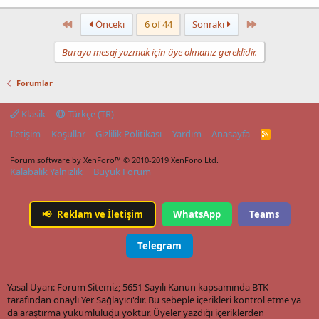
First
Last
Önceki
6 of 44
Sonraki
Buraya mesaj yazmak için üye olmanız gereklidir.
Forumlar
Klasik
Türkçe (TR)
İletişim
Koşullar
Gizlilik Politikası
Yardım
Anasayfa
R
S
S
Forum software by XenForo™
© 2010-2019 XenForo Ltd.
Kalabalık Yalnızlık
Büyük Forum
📢
Reklam ve İletişim
WhatsApp
Teams
Telegram
Yasal Uyarı: Forum Sitemiz; 5651 Sayılı Kanun kapsamında BTK
tarafından onaylı Yer Sağlayıcı'dır. Bu sebeple içerikleri kontrol etme ya
da araştırma yükümlülüğü yoktur. Üyeler yazdığı içeriklerden