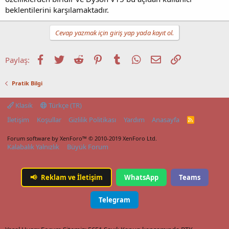
beklentilerini karşılamaktadır.
Cevap yazmak için giriş yap yada kayıt ol.
Facebook
Twitter
Reddit
Pinterest
Tumblr
WhatsApp
E-posta
Link
Paylaş:
Pratik Bilgi
Klasik
Türkçe (TR)
İletişim
Koşullar
Gizlilik Politikası
Yardım
Anasayfa
R
S
S
Forum software by XenForo™
© 2010-2019 XenForo Ltd.
Kalabalık Yalnızlık
Büyük Forum
📢
Reklam ve İletişim
WhatsApp
Teams
Telegram