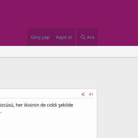
Giriş yap
Kayıt ol
Ara
#1
zcüsü, her ikisinin de ciddi şekilde
.