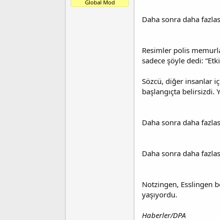
Global Mod
t
r
a
i
Daha sonra daha fazlas
n
h
i
Resimler polis memurla
sadece şöyle dedi: “Etki
Sözcü, diğer insanlar i
başlangıçta belirsizdi.
Daha sonra daha fazlas
Daha sonra daha fazlas
Notzingen, Esslingen b
yaşıyordu.
Haberler/DPA