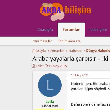
Anasayfa
Forumlar
Neler yeni
Yeni mesajlar
Forumlarda ara
Anasayfa
Forumlar
Haberler
Dünya Haberle
Araba yayalarla çarpışır – iki 
K
B
Leila
15 May 2025
o
a
n
ş
15 May 2025
u
l
L
y
a
Noteningen. Bir araba S
u
n
yaralandığını söyledi. 
b
g
a
ı
ş
ç
Leila
Daha sonra daha fazlas
l
t
Global Mod
a
a